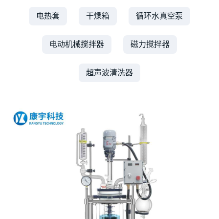
电热套
干燥箱
循环水真空泵
电动机械搅拌器
磁力搅拌器
超声波清洗器