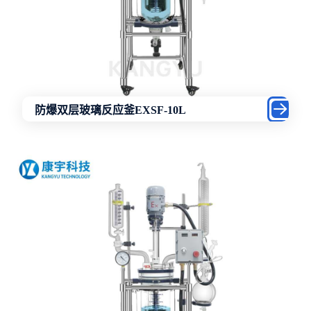
防爆双层玻璃反应釜EXSF-10L