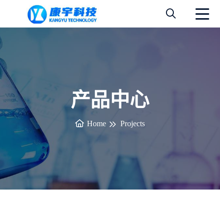
产品中心
Home
Projects