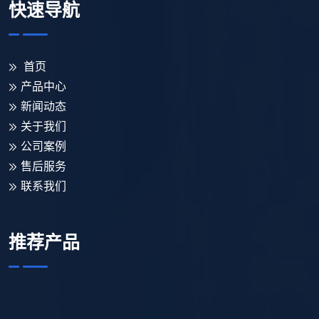
快速导航
首页
产品中心
新闻动态
关于我们
公司案例
售后服务
联系我们
推荐产品