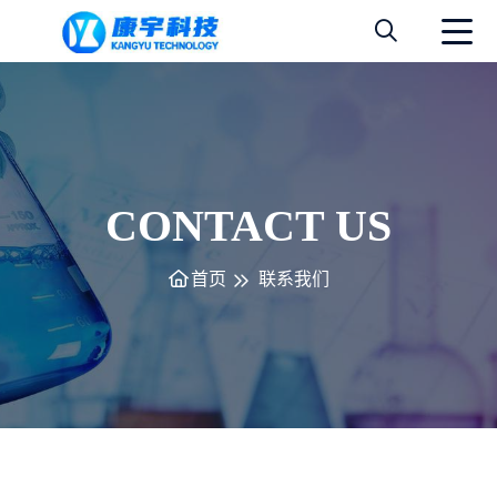
CONTACT US
首页
联系我们