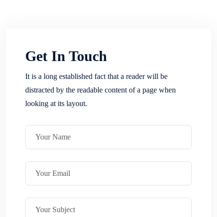
Get In Touch
It is a long established fact that a reader will be
distracted by the readable content of a page when
looking at its layout.