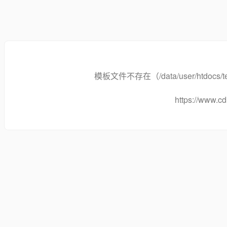
模板文件不存在（/data/user/htdocs/templa
https://www.cd