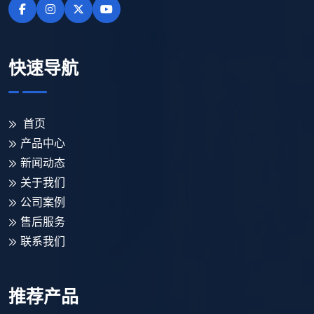
快速导航
首页
产品中心
新闻动态
关于我们
公司案例
售后服务
联系我们
推荐产品