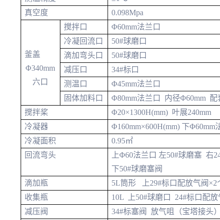
真空度
0.098Mpa
搅拌口
Φ60mm法兰口
冷凝回流口
50#球磨口
釜盖
滴加弯头口
50#球磨口
Φ340mm
减压口
34#标口
六口
测温口
Φ45mm法兰口
固体加料口
Φ80mm法兰口 内径Φ60mm 
搅拌桨
Φ20×1300H(mm) 叶展240mm
冷凝器
Φ160mm×600H(mm) 下Φ60
冷凝面积
0.95㎡
回流弯头
上Φ60法兰口 左50#球磨塞 右
下50#球磨塞阀
滴加瓶
5L筒形 上29#标口配放气阀×2
收集瓶
10L 上50#球磨口 24#标口
减压阀
34#标塞阀 放气咀（宝塔接头）