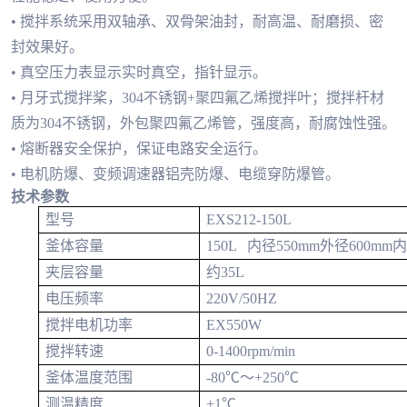
• 搅拌系统采用双轴承、双骨架油封，耐高温、耐磨损、密
封效果好。
• 真空压力表显示实时真空，指针显示。
• 月牙式搅拌桨，304不锈钢+聚四氟乙烯搅拌叶；搅拌杆材
质为304不锈钢，外包聚四氟乙烯管，强度高，耐腐蚀性强。
• 熔断器安全保护，保证电路安全运行。
• 电机防爆、变频调速器铝壳防爆、电缆穿防爆管。
技术参数
型号
EXS212-150L
釜体容量
150L 内径550mm外径600mm内
夹层容量
约35L
电压频率
220V/50HZ
搅拌电机功率
EX550W
搅拌转速
0-1400rpm/min
釜体温度范围
-80℃～+250℃
测温精度
±1℃