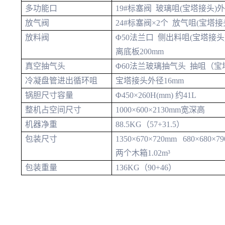
多功能口
19#标塞阀 玻璃咀(宝塔接头)外
放气阀
24#标塞阀×2个 放气咀(宝塔接
放料阀
Φ50法兰口 侧出料咀(宝塔接头)
离底板200mm
真空抽气头
Φ60法兰玻璃抽气头 抽咀（宝塔
冷凝盘管进出循环咀
宝塔接头外径16mm
锅胆尺寸容量
Φ450×260H(mm) 约41L
整机占空间尺寸
1000×600×2130mm宽深高
机器净重
88.5KG（57+31.5）
包装尺寸
1350×670×720mm 680×680×7
两个木箱1.02m³
包装重量
136KG（90+46）