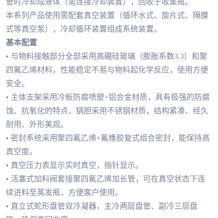
管时冷却成液体（需连接冷却装置），回收于收集瓶。
本系列产品使用需配套真空装置（循环水式、旋片式、隔膜
式等真空泵），冷却循环装置组成系统装置。
基本配置
• 与物料接触部分全部采用高硼硅玻璃（膨胀系数3.3）和聚
四氟乙烯材料，性能稳定不易与物料起化学反应，使用方便
安全。
• 主体支架采用冷板防腐喷塑+铝合金材质，具有极强的防腐
蚀、抗氧化的特点，锅胆采用不锈钢材质，结构紧凑、经久
耐用、外形美观。
• 密封系统采用聚四氟乙烯+氟橡胶复式组合密封，能保持高
真空度。
• 真空压力表显示实时真空，指针显示。
• 活塞式加料阀套接聚四氟乙烯加长管，可在真空状态下连
续进料至蒸发瓶，方便客户使用。
• 直立式蛇形盘管双冷凝器，主冷两层盘管、副冷三层盘