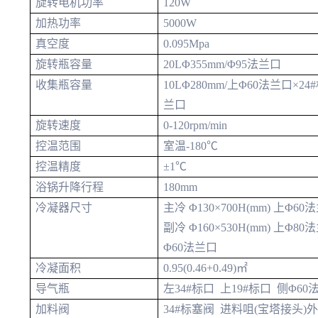
旋转电机功率
120W
加热功率
5000W
真空度
0.095Mpa
旋转瓶容量
20LΦ355mm/Φ95法兰口
收集瓶容量
10LΦ280mm/上Φ60法兰口×24
兰口
旋转速度
0-120rpm/min
控温范围
室温-180℃
控温精度
±1℃
浴锅升降行程
180mm
冷凝器尺寸
主冷 Φ130×700H(mm) 上Φ6
副冷 Φ160×530H(mm) 上Φ
Φ60法兰口
冷凝面积
0.95(0.46+0.49)㎡
导气瓶
左34#标口 上19#标口 侧Φ6
加料阀
34#标塞阀 进料咀(宝塔接头)外