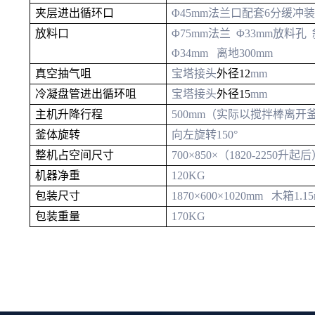
夹层进出循环口
Φ
45
mm
法兰口配
套
6分
缓冲装
放料口
Φ
75
mm
法兰
Φ
33
mm
放料
孔
Φ
34
mm
离地
30
0mm
真空抽气咀
宝塔接头
外径12
mm
冷凝盘管进出循环咀
宝塔接头
外径15
mm
主机升降行程
50
0mm
（实际以搅拌棒离开
釜体旋转
向左旋转150°
整机占空间尺寸
700×850×（1820-2250升起
机器净重
120
KG
包装尺寸
1870×600×1020
mm
木箱
1.15
包装重量
170
KG