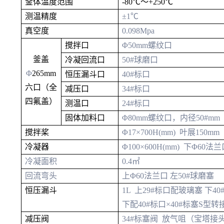
釜体温度范围
-80℃
～
+250℃
测温精度
±1℃
真空度
0.098Mpa
搅拌口
Φ
50mm螺纹口
釜盖
冷凝回流口
50#球磨口
Φ
265mm
恒压漏斗口
40#标口
六口（全
减压口
34#标口
四氟盖）
测温口
24#标口
固体加料口
Φ
80mm螺纹口，内径50#mm
搅拌桨
Φ
17
×700
H(mm) 叶展150mm
冷凝器
Φ
100
×
6
00H(mm) 下
Φ
60法兰
冷凝面积
0.4
㎡
回流弯头
上
Φ
60法兰口 左50#球磨塞
恒压漏斗
1
L 上29#标口配玻璃塞 下40
下配40#标口
×
40#标塞S型
减压阀
34#标塞阀 放气咀（宝塔接头