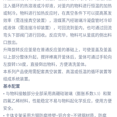
注入循环的热溶液或冷却液，对釜内的物料进行恒温的加热
或制冷。物料进行加热反应时，在真空条件下可以提高蒸发
效率（需连接真空装置），溶媒蒸汽经玻璃冷凝盘管时冷却
成液体（需连接冷却装置），可回流到釜内，也可通过回流
弯头下部阀门进行回收。反应完毕，物料可从釜底的侧出料
口放出。
升降旋转反应釜是在普通反应釜的基础上，可使釜盖及釜盖
以上部分整体升起，搅拌棒离开釜体后，釜体可通过手轮向
左旋转150度，直接倒出物料，方便清洗釜体。
本系列产品使用需配套真空装置、高温或低温的循环装置等
组成系统装置。
基本配置
• 与物料接触部分全部采用高硼硅玻璃（膨胀系数3.3）和聚
四氟乙稀材料，性能稳定不易与物料起化学反应，使用方便
安全。
• 主体支架采用方钢防腐喷塑+铝合金+不锈钢材质，防腐