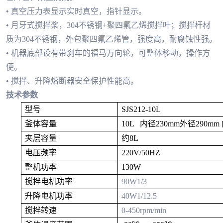
• 真空压力表显示实时真空，指针显示。
• 月牙式搅拌桨，304不锈钢+聚四氟乙烯搅拌叶；搅拌杆材
质为304不锈钢，外包聚四氟乙烯管，强度高，耐腐蚀性强。
• 机器底部设有带刹车的福马万向轮，可整体移动，操作方
便。
• 搅拌、升降熔断器安全保护性能高。
技术参数
型号
SJS212-10L
釜体容量
10L 内径230mm外径290mm
夹层容量
约
8
L
电压频率
220V/50HZ
整机功率
130W
搅拌电机功率
90W1/3
升降电机功率
40W1/12.5
搅拌转速
0-
45
0rpm/min