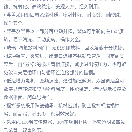
蚀、抗氧化、高效稳定、美观大方、经久耐用。
• 釜盖采用聚四氟乙烯材质，密封性好、耐腐蚀、耐酸碱、
操作安全。
• 釜盖及釜盖以上部分可电动升降，釜体可手轮向左150°旋
转，便于清洗、手动旋转、操作安全。
• 玻璃+四氟放料阀门，无积液侧放料，回收溶液十分快捷。
• 缓冲装置：夹套进、出液口连接不锈钢软管后，固定到支
架后，再与外部的循环管相连接，减小进出液压力，也可避
免玻璃夹层循环口与循环管连接部分的破损。
• 低速增力电机，变频调速，通过旋扭微调，双显调速盒可
数字显示转速和釜内物料温度，性能稳定、清晰显示操控及
数据平面、简单易操作。
• 搅拌系统采用陶瓷轴承、机械密封，防止搅拌杆磨损掉
屑，耐高温、耐磨损、密封效果好。
• 采用PT100温度传感器，304不锈钢材质，外套透明聚四氟
乙烯管，双重防腐。